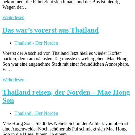
bekommen, die Fahrt zieht sich hinaus und der Bus ist niedrig.
Wegen der…
Pai
Weiterlesen
–
ein
Das war’s vorerst aus Thailand
Trip
in
Beitrags-
Thailand - Der Norden
die
Kategorie:
Berge
Vorerst der Abschied von Thailand Jetzt hieß es wieder Koffer
packen, denn am nächsten Tag musste es weitergehen. Mae Hong
Son war eine angenehme Stadt mit einer freundlichen Atmosphäre.
Es…
Das
Weiterlesen
war’s
vorerst
Thailand reisen, der Norden – Mae Hong
aus
Son
Thailand
Beitrags-
Thailand - Der Norden
Kategorie:
Mae Hong Son - Stadt des Nebels Schon der Anblick von oben ist
eine Augenweide. Noch schöner als Pai schmiegt sich Mae Hong
Son in die Hügel hinein. In einem…