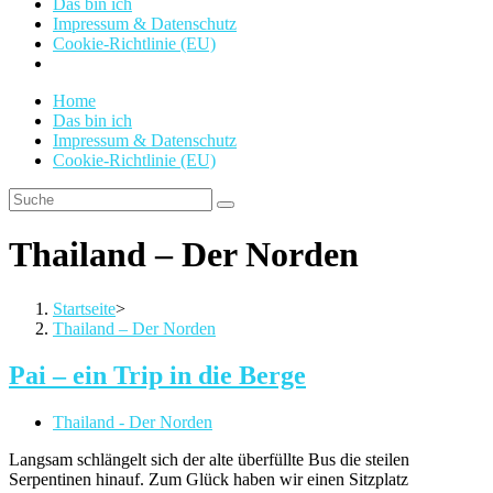
Das bin ich
Impressum & Datenschutz
Cookie-Richtlinie (EU)
Home
Das bin ich
Impressum & Datenschutz
Cookie-Richtlinie (EU)
Thailand – Der Norden
Startseite
>
Thailand – Der Norden
Pai – ein Trip in die Berge
Beitrags-
Thailand - Der Norden
Kategorie:
Langsam schlängelt sich der alte überfüllte Bus die steilen
Serpentinen hinauf. Zum Glück haben wir einen Sitzplatz