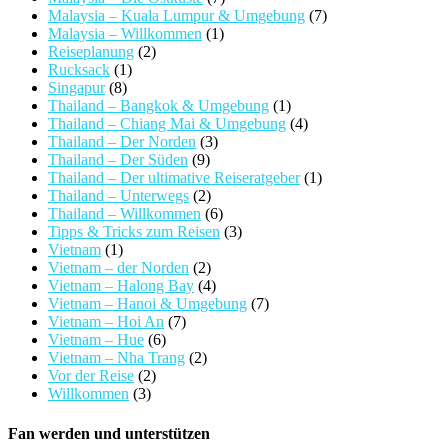
Malaysia – Kuala Lumpur & Umgebung
(7)
Malaysia – Willkommen
(1)
Reiseplanung
(2)
Rucksack
(1)
Singapur
(8)
Thailand – Bangkok & Umgebung
(1)
Thailand – Chiang Mai & Umgebung
(4)
Thailand – Der Norden
(3)
Thailand – Der Süden
(9)
Thailand – Der ultimative Reiseratgeber
(1)
Thailand – Unterwegs
(2)
Thailand – Willkommen
(6)
Tipps & Tricks zum Reisen
(3)
Vietnam
(1)
Vietnam – der Norden
(2)
Vietnam – Halong Bay
(4)
Vietnam – Hanoi & Umgebung
(7)
Vietnam – Hoi An
(7)
Vietnam – Hue
(6)
Vietnam – Nha Trang
(2)
Vor der Reise
(2)
Willkommen
(3)
Fan werden und unterstützen