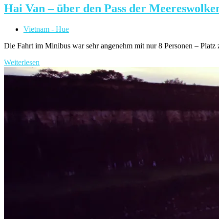
Hai Van – über den Pass der Meereswolke
Beitrags-
Vietnam - Hue
Kategorie:
Die Fahrt im Minibus war sehr angenehm mit nur 8 Personen – Pla
Hai
Weiterlesen
Van
–
über
den
Pass
der
Meereswolken
nach
Hoi
An