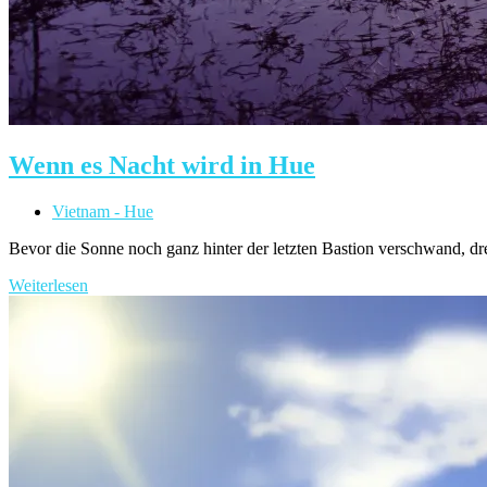
Wenn es Nacht wird in Hue
Beitrags-
Vietnam - Hue
Kategorie:
Bevor die Sonne noch ganz hinter der letzten Bastion verschwand, d
Wenn
Weiterlesen
es
Nacht
wird
in
Hue